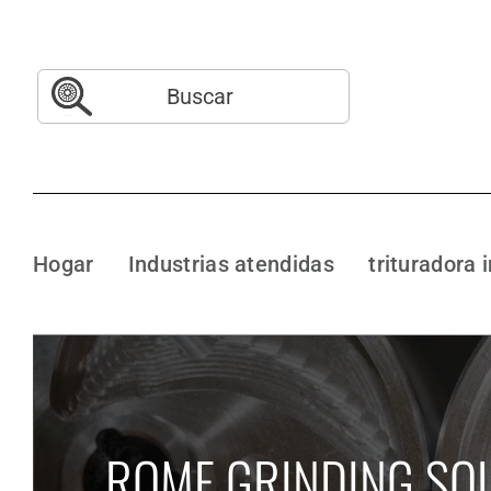
Saltar
al
contenido
Buscar:
Hogar
Industrias atendidas
trituradora 
ROME GRINDING SO