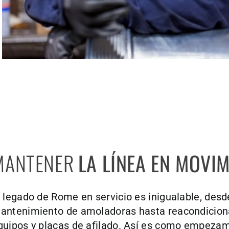
MANTENER
LA LÍNEA EN MOVI
l legado de Rome en servicio es inigualable, desd
antenimiento de amoladoras hasta reacondicio
quipos y placas de afilado. Así es como empeza