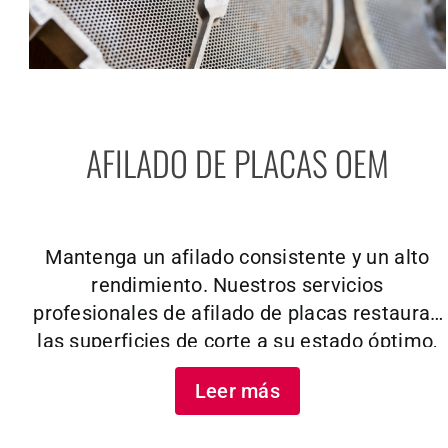
AFILADO DE PLACAS OEM
Mantenga un afilado consistente y un alto
rendimiento. Nuestros servicios
profesionales de afilado de placas restauran
las superficies de corte a su estado óptimo,
ayudándole a mantener la calidad y reducir el
Leer más
desperdicio. Unas cuchillas afiladas
garantizan cortes más limpios y un mejor